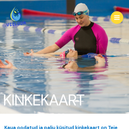
Skip
Main
to
Men
content
KINKEKAART
Kaua oodatud ja palju küsitud kinkekaart on Teie