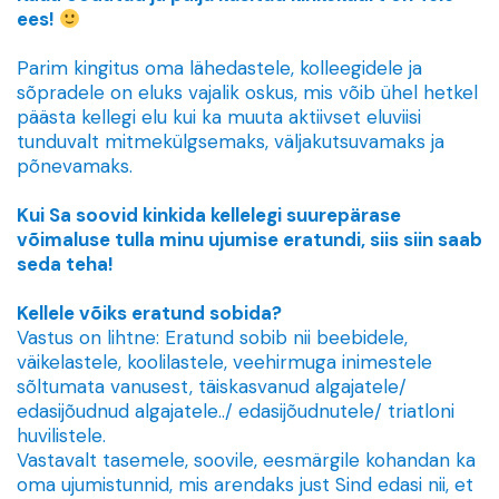
ees!
Parim kingitus oma lähedastele, kolleegidele ja
sõpradele on eluks vajalik oskus, mis võib ühel hetkel
päästa kellegi elu kui ka muuta aktiivset eluviisi
tunduvalt mitmekülgsemaks, väljakutsuvamaks ja
põnevamaks.
Kui Sa soovid kinkida kellelegi suurepärase
võimaluse tulla minu ujumise eratundi, siis siin saab
seda teha!
Kellele võiks eratund sobida?
Vastus on lihtne: Eratund sobib nii beebidele,
väikelastele, koolilastele, veehirmuga inimestele
sõltumata vanusest, täiskasvanud algajatele/
edasijõudnud algajatele../ edasijõudnutele/ triatloni
huvilistele.
Vastavalt tasemele, soovile, eesmärgile kohandan ka
oma ujumistunnid, mis arendaks just Sind edasi nii, et