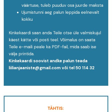
väärtuse, tuleb puuduv osa juurde maksta
Ujumistunni aeg palun leppida eelnevalt
kokku
Kinkekaardi saan anda Teile otse üle valmiskujul
käest kätte või posti teel. Võimalus on saata
Teile e-maili peale ka PDF-fail, mida saab ise
välja printida.
Kinkekaardi soovist andke palun teada
liilianjaaniste@gmail.com või tel 50 114 32
TÄHTIS: