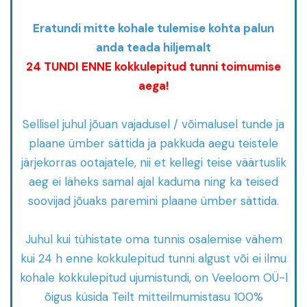
Eratundi mitte kohale tulemise kohta palun
anda teada hiljemalt
24 TUNDI ENNE kokkulepitud tunni toimumise
aega!
Sellisel juhul jõuan vajadusel / võimalusel tunde ja
plaane ümber sättida ja pakkuda aegu teistele
järjekorras ootajatele, nii et kellegi teise väärtuslik
aeg ei läheks samal ajal kaduma ning ka teised
soovijad jõuaks paremini plaane ümber sättida.
Juhul kui tühistate oma tunnis osalemise vähem
kui 24 h enne kokkulepitud tunni algust või ei ilmu
kohale kokkulepitud ujumistundi, on Veeloom OÜ-l
õigus küsida Teilt mitteilmumistasu 100%