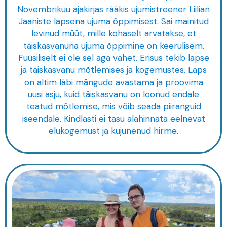
Novembrikuu ajakirjas rääkis ujumistreener Liilian
Jaaniste lapsena ujuma õppimisest. Sai mainitud
levinud müüt, mille kohaselt arvatakse, et
täiskasvanuna ujuma õppimine on keerulisem.
Füüsiliselt ei ole sel aga vahet. Erisus tekib lapse
ja täiskasvanu mõtlemises ja kogemustes. Laps
on altim läbi mängude avastama ja proovima
uusi asju, kuid täiskasvanu on loonud endale
teatud mõtlemise, mis võib seada piiranguid
iseendale. Kindlasti ei tasu alahinnata eelnevat
elukogemust ja kujunenud hirme.