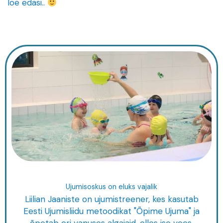
loe edasi..
Ujumisoskus on eluks vajalik
Liilian Jaaniste on ujumistreener, kes kasutab
Eesti Ujumisliidu metoodikat "Õpime Ujuma" ja