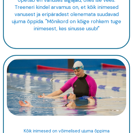
õpetab eri vanuses algajaid, olles ise vees.
Treeneri kindel arvamus on, et kõik inimesed
vanusest ja eripäradest olenemata suudavad
ujuma õppida. "Mõnikord on kõige rohkem tuge
inimesest, kes sinusse usub!"
Kõik inimesed on võimelised ujuma õppima