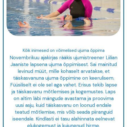
Kõik inimesed on võimelised ujuma õppima
Novembrikuu ajakirjas rääkis ujumistreener Liilian
Jaaniste lapsena ujuma õppimisest. Sai mainitud
levinud müüt, mille kohaselt arvatakse, et
täiskasvanuna ujuma õppimine on keerulisem.
Füüsiliselt ei ole sel aga vahet. Erisus tekib lapse
ja täiskasvanu mõtlemises ja kogemustes. Laps
on altim läbi mängude avastama ja proovima
uusi asju, kuid täiskasvanu on loonud endale
teatud mõtlemise, mis võib seada piiranguid
iseendale. Kindlasti ei tasu alahinnata eelnevat
elukogemust ja kujunenud hirme.